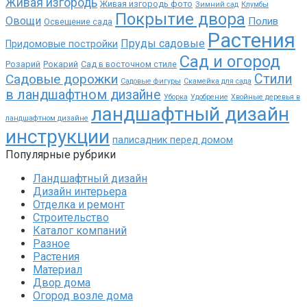
Живая изгородь
Живая изгородь фото
Зимний сад
Клумбы
Покрытие двора
Овощи
Полив
Освещение сада
Растения
Пруды садовые
Придомовые постройки
Сад и огород
Розарий
Рокарий
Сад в восточном стиле
Садовые дорожки
Стили
Садовые фигуры
Скамейка для сада
в ландшафтном дизайне
Уборка
Удобрение
Хвойные деревья в
ландшафтный дизайн
ландшафтном дизайне
инструкции
палисадник перед домом
Популярные рубрики
Ландшафтный дизайн
Дизайн интерьера
Отделка и ремонт
Строительство
Каталог компаний
Разное
Растения
Материал
Двор дома
Огород возле дома