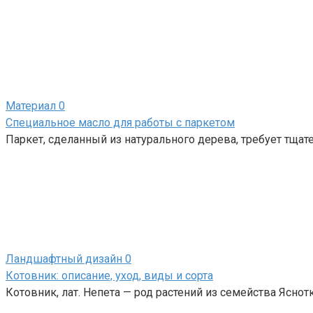
Материал
0
Специальное масло для работы с паркетом
Паркет, сделанный из натурального дерева, требует тщат
Ландшафтный дизайн
0
Котовник: описание, уход, виды и сорта
Котовник, лат. Непета — род растений из семейства Яснот