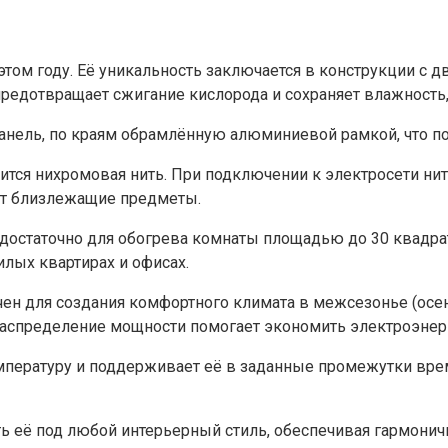
этом году. Её уникальность заключается в конструкции с
редотвращает сжигание кислорода и сохраняет влажность,
нель, по краям обрамлённую алюминиевой рамкой, что по
ится нихромовая нить. При подключении к электросети нит
ет близлежащие предметы.
о достаточно для обогрева комнаты площадью до 30 квадр
илых квартирах и офисах.
н для создания комфортного климата в межсезонье (осень-
е распределение мощности помогает экономить электроэне
пературу и поддерживает её в заданные промежутки времен
ать её под любой интерьерный стиль, обеспечивая гармон