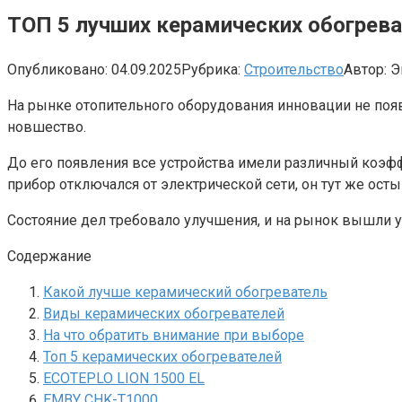
ТОП 5 лучших керамических обогрева
Опубликовано:
04.09.2025
Рубрика:
Строительство
Автор:
Э
На рынке отопительного оборудования инновации не появ
новшество.
До его появления все устройства имели различный коэфф
прибор отключался от электрической сети, он тут же ост
Состояние дел требовало улучшения, и на рынок вышли у
Содержание
Какой лучше керамический обогреватель
Виды керамических обогревателей
На что обратить внимание при выборе
Топ 5 керамических обогревателей
ECOTEPLO LION 1500 EL
EMBY СНK-T1000