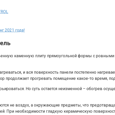
TROL
г 2021 года!
тель
венную каменную плиту прямоугольной формы с ровными к
греваться, и вся поверхность панели постепенно нагревает
ор продолжает прогревать помещение какое-то время, по
ироваться. Но суть остается неизменной – обогрев осущес
аются не воздух, а окружающие предметы, что предотвраща
гией. При необходимости гладкую керамическую поверхност