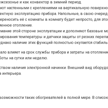
жсезонье и как конвектор в зимний период.
ают настенными с креплениями на вертикальную поверхн
ректную эксплуатацию прибора. Напольные, в свою очеред
реносить её с комнаты в комнату будет непросто, для это
менное отопление.
мание этой стороне эксплуатации и дополняют базовые мо
улирования температуры и датчики защиты от резких пере
днако наличие этих функций полностью окупается стабиль
ало влияет на срок службы прибора и затраты на отоплен
оты на сутки или неделю.
вом наличия электронной начинки. Внешний вид оборудов
 интерьера.
озможности таких обогревателей в полной мере. В списо