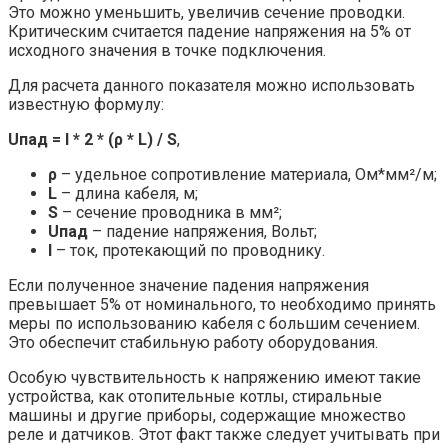
Это можно уменьшить, увеличив сечение проводки.
Критическим считается падение напряжения на 5% от
исходного значения в точке подключения.
Для расчета данного показателя можно использовать
известную формулу:
Uпад = I * 2 * (ρ * L) / S
,
ρ
– удельное сопротивление материала, Ом*мм²/м;
L
– длина кабеля, м;
S
– сечение проводника в мм²;
Uпад
– падение напряжения, Вольт;
I
– ток, протекающий по проводнику.
Если полученное значение падения напряжения
превышает 5% от номинального, то необходимо принять
меры по использованию кабеля с большим сечением.
Это обеспечит стабильную работу оборудования.
Особую чувствительность к напряжению имеют такие
устройства, как отопительные котлы, стиральные
машины и другие приборы, содержащие множество
реле и датчиков. Этот факт также следует учитывать при