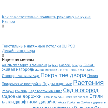
Как самостоятельно починить раковину на кухне
Разное
0
Текстильные натяжные потолки CLIPSO
Дизайн интерьера
0
Ищите по меткам
Газон
Альпийская горка
Альпинарий
Бассейн
Барбекю
Беседки
Живая изгородь
Живая изгородь фото
Зимний сад
Клумбы
Покрытие двора
Овощи
Полив
Освещение сада
Растения
Пруды садовые
Придомовые постройки
Сад и огород
Розарий
Рокарий
Сад в восточном стиле
Садовые дорожки
Стили
Садовые фигуры
Скамейка для сада
в ландшафтном дизайне
Уборка
Удобрение
Хвойные деревья в