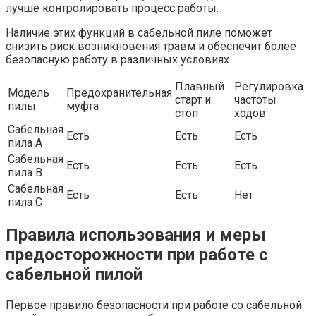
лучше контролировать процесс работы.
Наличие этих функций в сабельной пиле поможет
снизить риск возникновения травм и обеспечит более
безопасную работу в различных условиях.
Плавный
Регулировка
Модель
Предохранительная
старт и
частоты
пилы
муфта
стоп
ходов
Сабельная
Есть
Есть
Есть
пила A
Сабельная
Есть
Есть
Есть
пила B
Сабельная
Есть
Есть
Нет
пила C
Правила использования и меры
предосторожности при работе с
сабельной пилой
Первое правило безопасности при работе со сабельной