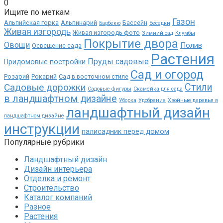
0
Ищите по меткам
Газон
Альпийская горка
Альпинарий
Бассейн
Барбекю
Беседки
Живая изгородь
Живая изгородь фото
Зимний сад
Клумбы
Покрытие двора
Овощи
Полив
Освещение сада
Растения
Пруды садовые
Придомовые постройки
Сад и огород
Розарий
Рокарий
Сад в восточном стиле
Садовые дорожки
Стили
Садовые фигуры
Скамейка для сада
в ландшафтном дизайне
Уборка
Удобрение
Хвойные деревья в
ландшафтный дизайн
ландшафтном дизайне
инструкции
палисадник перед домом
Популярные рубрики
Ландшафтный дизайн
Дизайн интерьера
Отделка и ремонт
Строительство
Каталог компаний
Разное
Растения