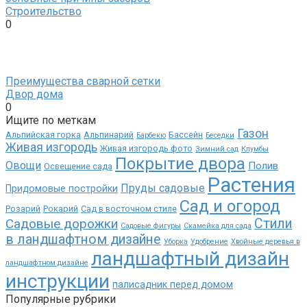
Строительство
0
Преимущества сварной сетки
Двор дома
0
Ищите по меткам
Газон
Альпийская горка
Альпинарий
Бассейн
Барбекю
Беседки
Живая изгородь
Живая изгородь фото
Зимний сад
Клумбы
Покрытие двора
Овощи
Полив
Освещение сада
Растения
Пруды садовые
Придомовые постройки
Сад и огород
Розарий
Рокарий
Сад в восточном стиле
Садовые дорожки
Стили
Садовые фигуры
Скамейка для сада
в ландшафтном дизайне
Уборка
Удобрение
Хвойные деревья в
ландшафтный дизайн
ландшафтном дизайне
инструкции
палисадник перед домом
Популярные рубрики