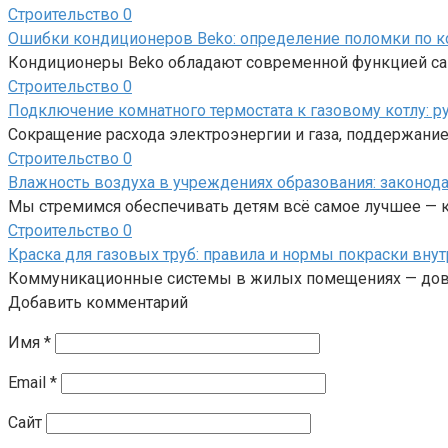
Строительство
0
Ошибки кондиционеров Beko: определение поломки по к
Кондиционеры Beko обладают современной функцией само
Строительство
0
Подключение комнатного термостата к газовому котлу: р
Сокращение расхода электроэнергии и газа, поддержани
Строительство
0
Влажность воздуха в учреждениях образования: законод
Мы стремимся обеспечивать детям всё самое лучшее — к
Строительство
0
Краска для газовых труб: правила и нормы покраски внут
Коммуникационные системы в жилых помещениях — дово
Добавить комментарий
Имя
*
Email
*
Сайт