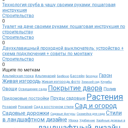
Технология сруба в чашу своими руками: пошаговая
инструкция
Строительство
0
Туалет на даче своими руками: пошаговая инструкция по
строительству
Строительство
0
Двухклавишный проходной выключатель: устройство +
схема подключения + советы по монтажу
Строительство
0
Ищите по меткам
Газон
Альпийская горка
Альпинарий
Бассейн
Барбекю
Беседки
Живая изгородь
Живая изгородь фото
Зимний сад
Клумбы
Покрытие двора
Овощи
Полив
Освещение сада
Растения
Пруды садовые
Придомовые постройки
Сад и огород
Розарий
Рокарий
Сад в восточном стиле
Садовые дорожки
Стили
Садовые фигуры
Скамейка для сада
в ландшафтном дизайне
Уборка
Удобрение
Хвойные деревья в
ландшафтный дизайн